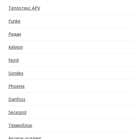
Теплотекс APV
Funke
Ридан
Kelvion
Nord
Sondex
Phoenix
Danfoss
Secespol
Термоблок
Аксион-холдинг