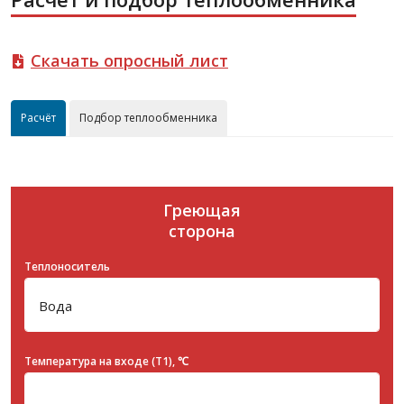
Скачать опросный лист
Расчёт
Подбор теплообменника
Греющая
сторона
Теплоноситель
Температура на входе (T1), ℃