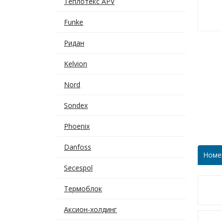
Теплотекс APV
Funke
Ридан
Kelvion
Nord
Sondex
Phoenix
Danfoss
Номе
Secespol
Термоблок
Аксион-холдинг