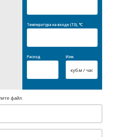
Температура на входе (T3), ℃
Расход
Изм.
пите файл.