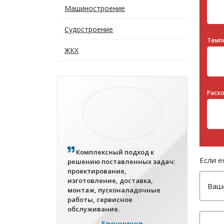
Машиностроение
Судостроение
Темпе
ЖКХ
Расх
Комплексный подход к
Если е
решению поставленных задач:
проектирование,
изготовление, доставка,
монтаж, пусконаладочные
работы, сервисное
обслуживание.
Бронников