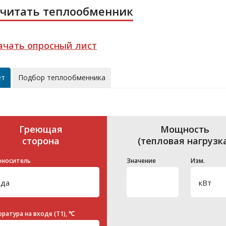
считать теплообменник
ачать опросный лист
ёт
Подбор теплообменника
Греющая
Мощность
сторона
(тепловая нагрузк
оноситель
Значение
Изм.
ратура на входе (T1), ℃