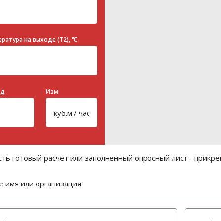
ратура на выходе (T2), ℃
од
Изм.
сть готовый расчёт или заполненный опросный лист - прикре