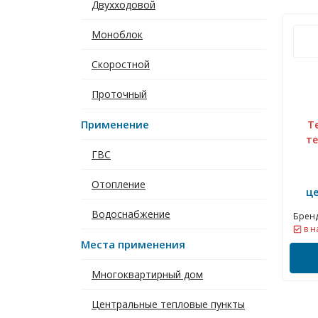
Двухходовой
Моноблок
Скоростной
Проточный
Применение
Т
т
ГВС
Отопление
ц
Водоснабжение
Бренд
в н
Места применения
Многоквартирный дом
Центральные тепловые пункты