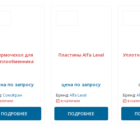
ермочехол для
Пластины Alfa Laval
Уплотне
еплообменника
ена по запросу
цена по запросу
:
СоюзКран
Бренд:
Alfa Laval
Бренд:
Al
аличии
в наличии
в нали
ПОДРОБНЕЕ
ПОДРОБНЕЕ
П