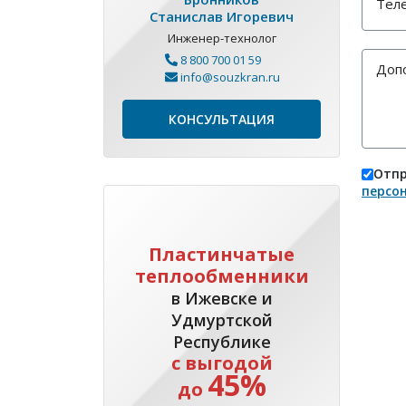
Станислав Игоревич
Инженер-технолог
8 800 700 01 59
info@souzkran.ru
КОНСУЛЬТАЦИЯ
Отпр
персо
Пластинчатые
теплообменники
в Ижевске и
Удмуртской
Республике
с выгодой
45%
до