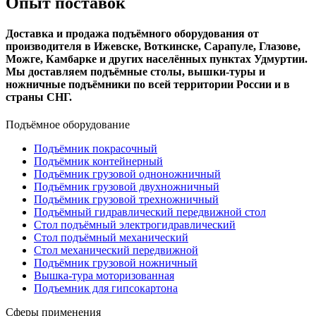
Опыт поставок
Доставка и продажа подъёмного оборудования от
производителя в Ижевске, Воткинске, Сарапуле, Глазове,
Можге, Камбарке и других населённых пунктах Удмуртии.
Мы доставляем подъёмные столы, вышки-туры и
ножничные подъёмники по всей территории России и в
страны СНГ.
Подъёмное оборудование
Подъёмник покрасочный
Подъёмник контейнерный
Подъёмник грузовой одноножничный
Подъёмник грузовой двухножничный
Подъёмник грузовой трехножничный
Подъёмный гидравлический передвижной стол
Стол подъёмный электрогидравлический
Стол подъёмный механический
Стол механический передвижной
Подъёмник грузовой ножничный
Вышка-тура моторизованная
Подъемник для гипсокартона
Сферы применения