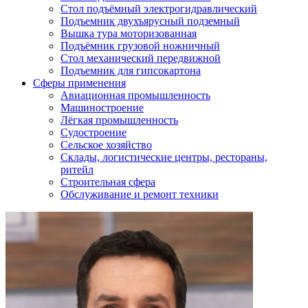
Стол подъёмный электрогидравлический
Подъемник двухъярусный подземный
Вышка тура моторизованная
Подъёмник грузовой ножничный
Стол механический передвижной
Подъемник для гипсокартона
Сферы применения
Авиационная промышленность
Машиностроение
Лёгкая промышленность
Судостроение
Сельское хозяйство
Склады, логистические центры, рестораны,
ритейл
Строительная сфера
Обслуживание и ремонт техники