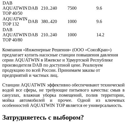
DAB
AQUATWIN
DAB
210..240
7500
9.6
TOP 40/50
AQUATWIN
DAB
380..420
1000
9.6
TOP 132
DAB
AQUATWIN
DAB
210..240
1000
14.2
TOP 40/80
Компания «Инженерные Решения» (ООО «СоюзКран»)
предлагает купить насосные станции повышения давления
серии AQUATWIN в Ижевске и Удмуртской Республике
производителя DAB по доступной цене. Реализуем
продукцию по всей России. Принимаем заказы от
предприятий и частных лиц.
Станции AQUATWIN эффективно обеспечивают технической
водой все сферы, не требующие питьевого качества: смыв в
санузлах, влажная уборка помещений, полив территории,
мойка автомобилей и прочее. Одной из ключевых
особенностей AQUATWIN TOP является ее универсальность.
Затрудняетесь с выбором?