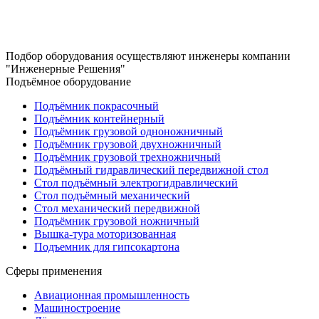
Подбор оборудования осуществляют инженеры компании
"Инженерные Решения"
Подъёмное оборудование
Подъёмник покрасочный
Подъёмник контейнерный
Подъёмник грузовой одноножничный
Подъёмник грузовой двухножничный
Подъёмник грузовой трехножничный
Подъёмный гидравлический передвижной стол
Стол подъёмный электрогидравлический
Стол подъёмный механический
Стол механический передвижной
Подъёмник грузовой ножничный
Вышка-тура моторизованная
Подъемник для гипсокартона
Сферы применения
Авиационная промышленность
Машиностроение