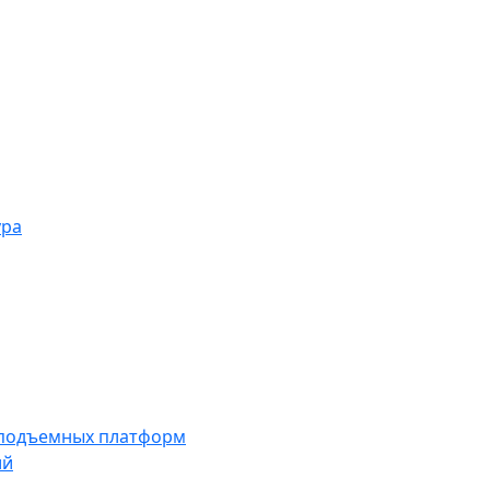
ура
 подъемных платформ
ий