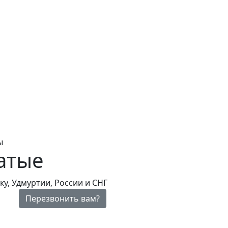
ы
атые
у, Удмуртии, России и СНГ
Перезвонить вам?